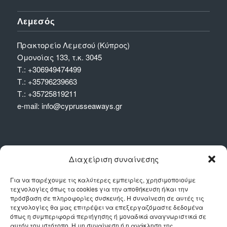
Λεμεσός
Πρακτορείο Λεμεσού (Κύπρος)
Ομονοίας 133, τ.κ. 3045
Τ.:
+306949474499
Τ.:
+35796239663
Τ.:
+35725819211
e-mail:
info@cyprusseaways.gr
Διαχείριση συναίνεσης
ΑΝΑΧΩΡΗΣΕΙΣ
Για να παρέχουμε τις καλύτερες εμπειρίες, χρησιμοποιούμε
τεχνολογίες όπως τα cookies για την αποθήκευση ή/και την
πρόσβαση σε πληροφορίες συσκευής. Η συναίνεση σε αυτές τις
Αναχωρήσεις/Αφίξεις εβδομαδιαίες:
τεχνολογίες θα μας επιτρέψει να επεξεργαζόμαστε δεδομένα
όπως η συμπεριφορά περιήγησης ή μοναδικά αναγνωριστικά σε
Πειραιάς – Λεμεσός & αντιστρόφως
αυτόν τον ιστότοπο. Η μη συναίνεση ή η ανάκληση της