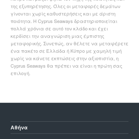
της εξυπηρέτησης. Όλες οι μεταφορές δεμάτων
γίνονται χωρίς καθυστερήσεις και με άριστη
ποιότητα. Η Cyprus Seaways δραστηριοποιείται
πολλά χρόνια σε αυτό τον κλάδο και έχει
κερδίσει την αναγνώριση μιας έμπιστης
μεταφορικής. Συνεπώς, αν θέλετε να μεταφέρετε
ένα πακέτο σε Ελλάδα ή Κύπρο με χαμηλή τιμή
χωρίς να κάνετε εκπτώσεις στην αξιοπιστία, η
Cyprus Seaways θα πρέπει να είναι η πρώτη σας
επιλογή.
Αθήνα