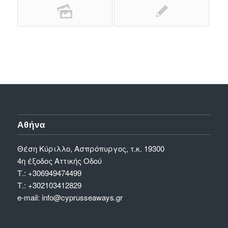
Αθήνα
Θέση Κύριλλο, Ασπρόπυργος, τ.κ. 19300
4η έξοδος Αττικής Οδού
Τ.:
+306949474499
Τ.:
+302103412829
e-mail:
info@cyprusseaways.gr