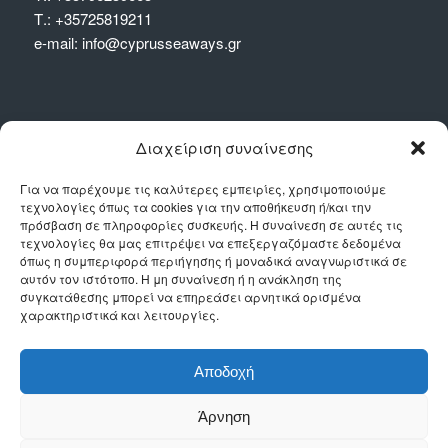
Τ.:
+35725819211
e-mail:
info@cyprusseaways.gr
Διαχείριση συναίνεσης
ΑΝΑΧΩΡΗΣΕΙΣ
Για να παρέχουμε τις καλύτερες εμπειρίες, χρησιμοποιούμε
τεχνολογίες όπως τα cookies για την αποθήκευση ή/και την
πρόσβαση σε πληροφορίες συσκευής. Η συναίνεση σε αυτές τις
Αναχωρήσεις/Αφίξεις εβδομαδιαίες:
τεχνολογίες θα μας επιτρέψει να επεξεργαζόμαστε δεδομένα
όπως η συμπεριφορά περιήγησης ή μοναδικά αναγνωριστικά σε
Πειραιάς – Λεμεσός & αντιστρόφως
αυτόν τον ιστότοπο. Η μη συναίνεση ή η ανάκληση της
συγκατάθεσης μπορεί να επηρεάσει αρνητικά ορισμένα
Θεσσαλονίκη – Λεμεσός & αντιστρόφως
χαρακτηριστικά και λειτουργίες.
Βόλος – Λεμεσός μέσω Θεσσαλονίκης
Αποδοχή
Ηράκλειο – Λεμεσός μέσω Πειραιά
Άρνηση