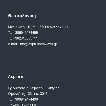
Θεσσαλονίκη
Μενελάου 10, τ.κ. 57009 Καλοχώρι
Τ.:
+306949474499
Τ.:
+302310555711
e-mail:
info@cyprusseaways.gr
Λεμεσός
Πρακτορείο Λεμεσού (Κύπρος)
Ομονοίας 133, τ.κ. 3045
Τ.:
+306949474499
Τ.:
+35796239663