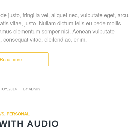
usto, fringilla vel, aliquet nec, vulputate eget, arcu.
atis vitae, justo. Nullam dictum felis eu pede mollis
Vivamus elementum semper nisi. Aenean vulputate
eu, consequat vitae, eleifend ac, enim.
Read more
/
ΤΟΥ, 2014
BY
ADMIN
WS
,
PERSONAL
WITH AUDIO