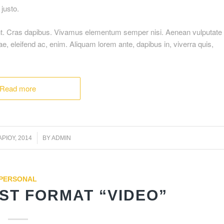
 justo.
dunt. Cras dapibus. Vivamus elementum semper nisi. Aenean vulputate
itae, eleifend ac, enim. Aliquam lorem ante, dapibus in, viverra quis,
Read more
/
ΡΊΟΥ, 2014
BY
ADMIN
PERSONAL
ST FORMAT “VIDEO”