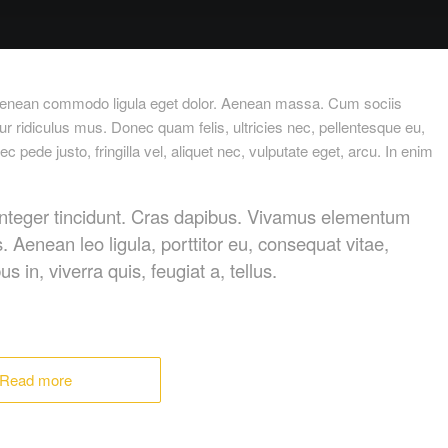
. Aenean commodo ligula eget dolor. Aenean massa. Cum sociis
r ridiculus mus. Donec quam felis, ultricies nec, pellentesque eu,
ede justo, fringilla vel, aliquet nec, vulputate eget, arcu. In enim
 Integer tincidunt. Cras dapibus. Vivamus elementum
. Aenean leo ligula, porttitor eu, consequat vitae,
 in, viverra quis, feugiat a, tellus.
Read more