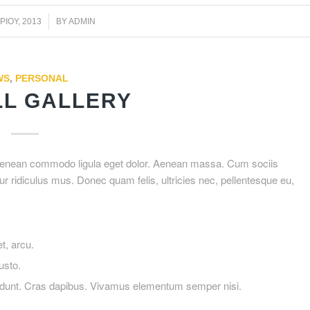
/
ΊΟΥ, 2013
BY
ADMIN
WS
,
PERSONAL
LL GALLERY
. Aenean commodo ligula eget dolor. Aenean massa. Cum sociis
r ridiculus mus. Donec quam felis, ultricies nec, pellentesque eu,
et, arcu.
usto.
ncidunt. Cras dapibus. Vivamus elementum semper nisi.