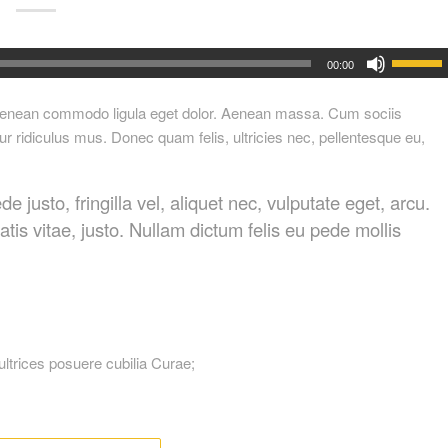
00:00
. Aenean commodo ligula eget dolor. Aenean massa. Cum sociis
r ridiculus mus. Donec quam felis, ultricies nec, pellentesque eu,
usto, fringilla vel, aliquet nec, vulputate eget, arcu.
atis vitae, justo. Nullam dictum felis eu pede mollis
ultrices posuere cubilia Curae;