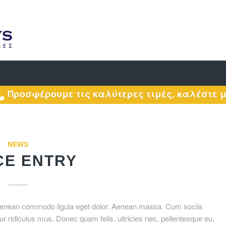
Προσφέρουμε τις καλύτερες τιμές, καλέστε 
NEWS
CE ENTRY
. Aenean commodo ligula eget dolor. Aenean massa. Cum sociis
r ridiculus mus. Donec quam felis, ultricies nec, pellentesque eu,