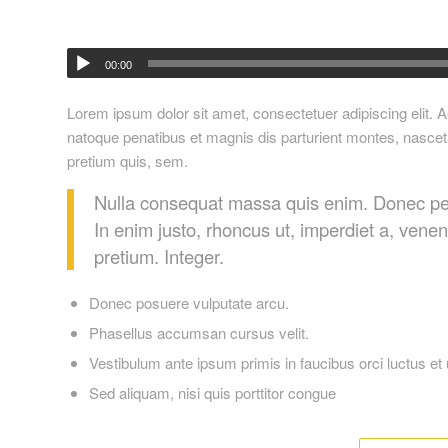
00:00
Lorem ipsum dolor sit amet, consectetuer adipiscing elit
natoque penatibus et magnis dis parturient montes, nascetu
pretium quis, sem.
Nulla consequat massa quis enim. Donec pede j
In enim justo, rhoncus ut, imperdiet a, venen
pretium. Integer.
Donec posuere vulputate arcu.
Phasellus accumsan cursus velit.
Vestibulum ante ipsum primis in faucibus orci luctus et 
Sed aliquam, nisi quis porttitor congue