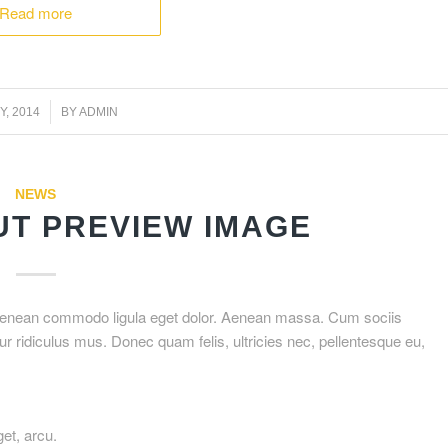
Read more
ΟΥ, 2014
BY
ADMIN
NEWS
UT PREVIEW IMAGE
. Aenean commodo ligula eget dolor. Aenean massa. Cum sociis
r ridiculus mus. Donec quam felis, ultricies nec, pellentesque eu,
get, arcu.