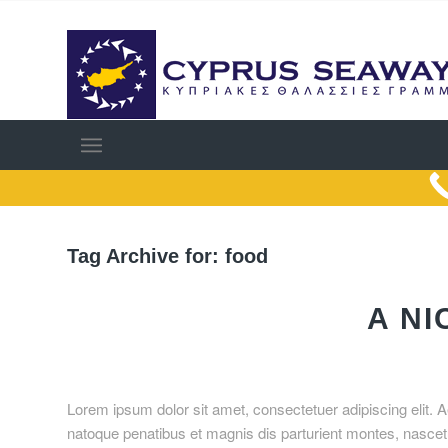
Tag Archive for:
food
A NI
Lorem ipsum dolor sit amet, consectetuer adipiscing elit
natoque penatibus et magnis dis parturient montes, nascetu