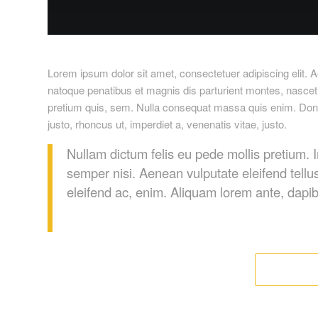
Lorem ipsum dolor sit amet, consectetuer adipiscing elit
natoque penatibus et magnis dis parturient montes, nascetu
pretium quis, sem. Nulla consequat massa quis enim. Donec p
justo, rhoncus ut, imperdiet a, venenatis vitae, justo.
Nullam dictum felis eu pede mollis pretium.
semper nisi. Aenean vulputate eleifend tellus
eleifend ac, enim. Aliquam lorem ante, dapibus