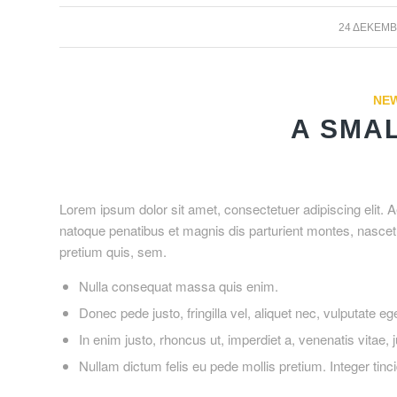
24 ΔΕΚΕΜΒΡ
NE
A SMA
Lorem ipsum dolor sit amet, consectetuer adipiscing elit
natoque penatibus et magnis dis parturient montes, nascetu
pretium quis, sem.
Nulla consequat massa quis enim.
Donec pede justo, fringilla vel, aliquet nec, vulputate eg
In enim justo, rhoncus ut, imperdiet a, venenatis vitae, j
Nullam dictum felis eu pede mollis pretium. Integer ti