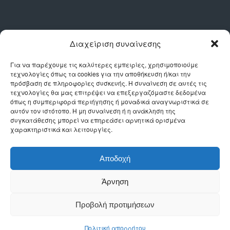
Διαχείριση συναίνεσης
ΑΝΑΧΩΡΗΣΕΙΣ
Για να παρέχουμε τις καλύτερες εμπειρίες, χρησιμοποιούμε
τεχνολογίες όπως τα cookies για την αποθήκευση ή/και την
πρόσβαση σε πληροφορίες συσκευής. Η συναίνεση σε αυτές τις
Αναχωρήσεις/Αφίξεις εβδομαδιαίες:
τεχνολογίες θα μας επιτρέψει να επεξεργαζόμαστε δεδομένα
όπως η συμπεριφορά περιήγησης ή μοναδικά αναγνωριστικά σε
Πειραιάς – Λεμεσός & αντιστρόφως
αυτόν τον ιστότοπο. Η μη συναίνεση ή η ανάκληση της
συγκατάθεσης μπορεί να επηρεάσει αρνητικά ορισμένα
Θεσσαλονίκη – Λεμεσός & αντιστρόφως
χαρακτηριστικά και λειτουργίες.
Βόλος – Λεμεσός μέσω Θεσσαλονίκης
Αποδοχή
Ηράκλειο – Λεμεσός μέσω Πειραιά
Άρνηση
Προβολή προτιμήσεων
Πολιτική απορρήτου
The Smalls Team
CyprusSeaWays © 2019 | Created by