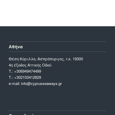
Αθήνα
Θέση Κύριλλο, Ασπρόπυργος, τ.κ. 19300
4η έξοδος Αττικής Οδού
Τ.:
+306949474499
Τ.:
+302103412829
e-mail:
info@cyprusseaways.gr