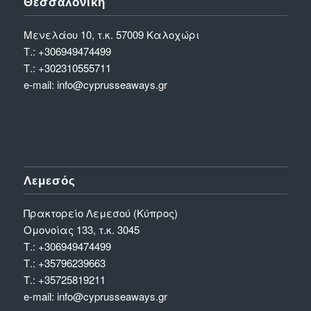
Θεσσαλονίκη
Μενελάου 10, τ.κ. 57009 Καλοχώρι
Τ.:
+306949474499
Τ.:
+302310555711
e-mail:
info@cyprusseaways.gr
Λεμεσός
Πρακτορείο Λεμεσού (Κύπρος)
Ομονοίας 133, τ.κ. 3045
Τ.:
+306949474499
Τ.:
+35796239663
Τ.:
+35725819211
e-mail:
info@cyprusseaways.gr